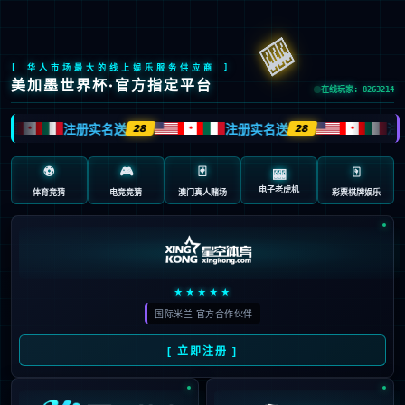
杜兰特与经纪人筛选交易方案 马刺火箭等为下家候选
北京时间2025年6...
admin
2025-06-15
巴西甲联赛：圣保罗对阵瓦斯科达伽马，谁能笑到最后