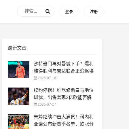
登录
注册
最新文章
沙特豪门再对曼城下手？爆利
雅得胜利与吉达联合正追逐埃
2025-07-18
续约停摆！维尼修斯皇马地位
堪忧，出售套现2亿欧能否解
2025-07-17
朱婷继续冲击大满贯！科内利
亚诺公布新赛季名单，欧冠分