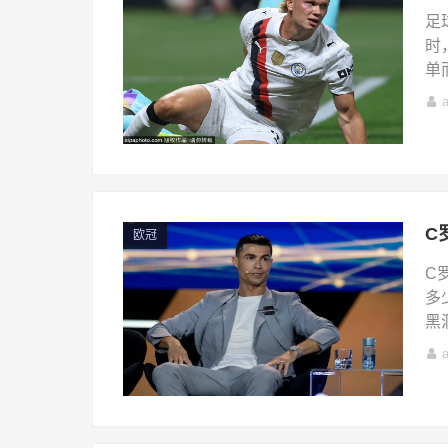
足
时
单
C
欧冠
C
多
黑