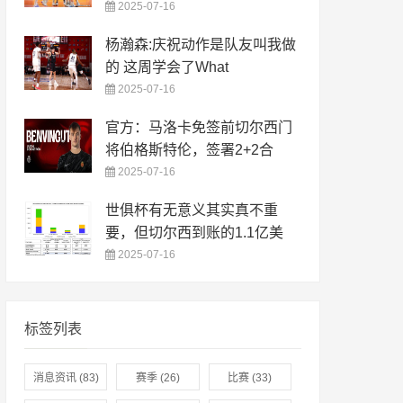
2025-07-16
杨瀚森:庆祝动作是队友叫我做
的 这周学会了What
2025-07-16
官方：马洛卡免签前切尔西门
将伯格斯特伦，签署2+2合
2025-07-16
世俱杯有无意义其实真不重
要，但切尔西到账的1.1亿美
2025-07-16
标签列表
消息资讯
(83)
赛季
(26)
比赛
(33)