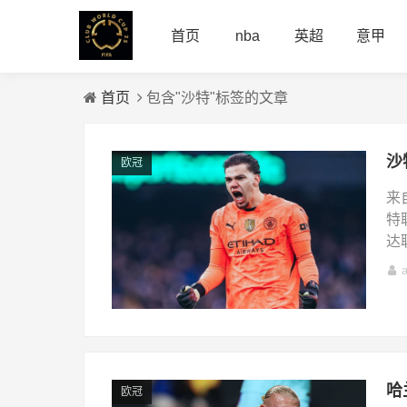
首页
nba
英超
意甲
首页
包含"沙特"标签的文章
欧冠
来
特
达
欧冠