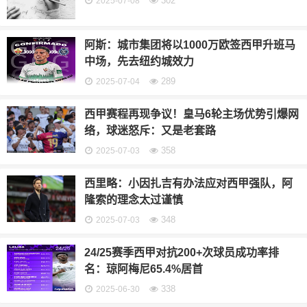
302
2025-07-08
阿斯：城市集团将以1000万欧签西甲升班马
中场，先去纽约城效力
289
2025-07-04
西甲赛程再现争议！皇马6轮主场优势引爆网
络，球迷怒斥：又是老套路
358
2025-07-03
西里略：小因扎吉有办法应对西甲强队，阿
隆索的理念太过谨慎
348
2025-07-03
24/25赛季西甲对抗200+次球员成功率排
名：琼阿梅尼65.4%居首
338
2025-06-30