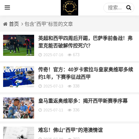
首页
包含"西甲"标签的文章
英超和西甲四周后开踢，巴萨季前备战！弗
里克能否破解传控死穴？
673
2025-07-16
传奇！官方：40岁卡索拉与皇家奥维耶多续
约1年，下赛季征战西甲
338
2025-07-13
皇马重返奥维耶多：揭开西甲新赛季序幕
336
2025-07-11
难忘！佛山“西甲”的港澳情谊