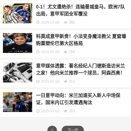
0-1！尤文遭绝杀！连输曼城皇马，欧洲7队
出局，意甲军团全军覆没
383
2025-07-06
科莫成意甲新贵！小法变身魔法教父 夏窗壕
购重塑伦巴第大区格局
294
2025-07-05
意甲媒体透露：著名经纪人门德斯造访米兰
之家！他向米兰推荐一个球员，阿森西奥！
311
2025-07-04
一日意甲动向：米兰加速买入新人中场保
证，国米内讧引发遭遇淘汰
363
2025-07-03
1
下一页