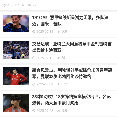
336
2025-07-14
191CM！意甲锋线新星潜力无限，多队追
逐，国米：留队
368
2025-07-13
交易达成：亚特兰大同意将意甲金靴雷特吉
出售给卡迪西亚
341
2025-07-11
转会风云12，利物浦射手或降价加盟意甲冠
军，曼联33岁老将回绝沙特邀约
372
2025-07-09
28球9助攻！18岁锋线妖童横空出世，名记
爆料，两大意甲豪门疯抢
356
2025-07-08