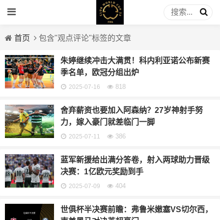
首页
包含"观点评论"标签的文章
朱婷继续冲击大满贯！科内利亚诺公布新赛
季名单，欧冠分组出炉
818
2025-07-16
舍弃薪资也要加入阿森纳？27岁神射手努
力，嫁入豪门就差临门一脚
386
2025-07-11
蓝军新援给出满分答卷，射入两球助力晋级
决赛：1亿欧元奖励到手
404
2025-07-09
世俱杯半决赛前瞻：弗鲁米嫩塞VS切尔西，