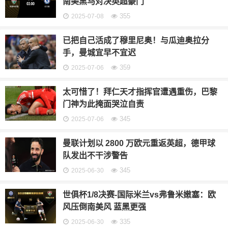
南美黑马对决英超豪门
355
2025-07-08
已把自己活成了穆里尼奥！与瓜迪奥拉分
手，曼城宜早不宜迟
359
2025-07-06
太可惜了！拜仁天才指挥官遭遇重伤，巴黎
门神为此掩面哭泣自责
345
2025-07-06
曼联计划以 2800 万欧元重返英超，德甲球
队发出不干涉警告
345
2025-06-30
世俱杯1/8决赛-国际米兰vs弗鲁米嫩塞：欧
风压倒南美风 蓝黑更强
335
2025-06-30