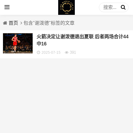
首页
包含"谢泼德"标签的文章
火箭决定让谢泼德退出夏联 后者两场合计44
中16
391
2025-07-15