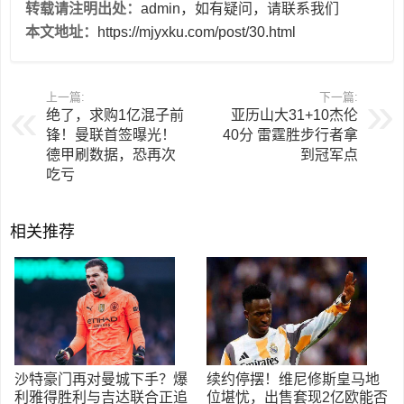
转载请注明出处：
admin，如有疑问，请联系我们
本文地址：
https://mjyxku.com/post/30.html
上一篇:
下一篇:
绝了，求购1亿混子前
亚历山大31+10杰伦
锋！曼联首签曝光！
40分 雷霆胜步行者拿
德甲刷数据，恐再次
到冠军点
吃亏
相关推荐
沙特豪门再对曼城下手？爆
续约停摆！维尼修斯皇马地
利雅得胜利与吉达联合正追
位堪忧，出售套现2亿欧能否